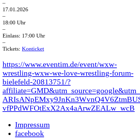
–
17.01.2026
–
18:00 Uhr
–
Einlass: 17:00 Uhr
–
Tickets:
Konticket
https://www.eventim.de/event/wxw-
wrestling-wxw-we-love-wrestling-forum-
bielefeld-20813751/?
affiliate=GMD&utm_source=google&utm
ARIsANpEMxy9JnKn3WvnQ4V6ZtmBUS
vfPPdWFOtExX2Ax4aArwZEALw_wcB
Impressum
facebook